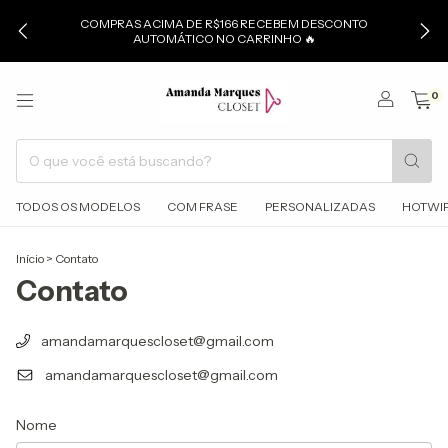
COMPRAS ACIMA DE R$166 RECEBEM DESCONTO
AUTOMÁTICO NO CARRINHO 🔥
0
TODOS OS MODELOS
COM FRASE
PERSONALIZADAS
HOTWI
Início
>
Contato
Contato
amandamarquescloset@gmail.com
amandamarquescloset@gmail.com
Nome